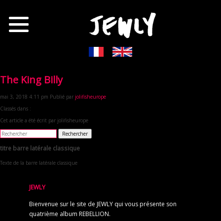
The King Billy
mai 3, 2018 4:11 pm
Publié par
jolifisheurope
Classés dans :
Cet article a été écrit par jolifisheurope
Rechercher
titre barre latérale classique
Texte de la barre latérale classique
JEWLY
Bienvenue sur le site de JEWLY qui vous présente son
quatrième album REBELLION.