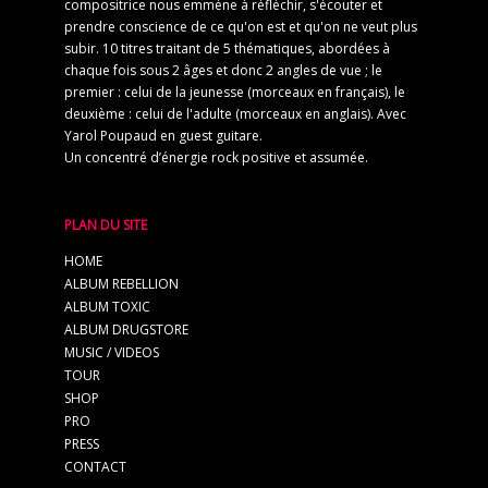
compositrice nous emmène à réfléchir, s'écouter et
prendre conscience de ce qu'on est et qu'on ne veut plus
subir. 10 titres traitant de 5 thématiques, abordées à
chaque fois sous 2 âges et donc 2 angles de vue ; le
premier : celui de la jeunesse (morceaux en français), le
deuxième : celui de l'adulte (morceaux en anglais). Avec
Yarol Poupaud en guest guitare.
Un concentré d’énergie rock positive et assumée.
PLAN DU SITE
HOME
ALBUM REBELLION
ALBUM TOXIC
ALBUM DRUGSTORE
MUSIC / VIDEOS
TOUR
SHOP
PRO
PRESS
CONTACT