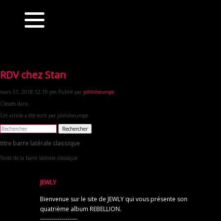
RDV chez Stan
mars 31, 2018 12:19 pm
Publié par
jolifisheurope
Classés dans :
Cet article a été écrit par jolifisheurope
Rechercher
titre barre latérale classique
Texte de la barre latérale classique
JEWLY
Bienvenue sur le site de JEWLY qui vous présente son
quatrième album REBELLION.
-------------------