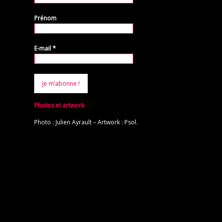
Prénom
E-mail
*
Photos et artwork
Photo : Julien Ayrault – Artwork : Psol.