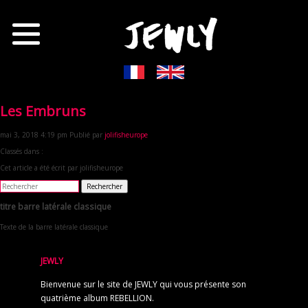
Les Embruns
mai 3, 2018 4:19 pm
Publié par
jolifisheurope
Classés dans :
Cet article a été écrit par jolifisheurope
Rechercher
titre barre latérale classique
Texte de la barre latérale classique
JEWLY
Bienvenue sur le site de JEWLY qui vous présente son
quatrième album REBELLION.