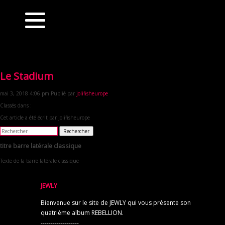
Le Stadium
mai 3, 2018 4:06 pm
Publié par
jolifisheurope
Classés dans :
Cet article a été écrit par jolifisheurope
Rechercher
titre barre latérale classique
Texte de la barre latérale classique
JEWLY
Bienvenue sur le site de JEWLY qui vous présente son
quatrième album REBELLION.
-------------------