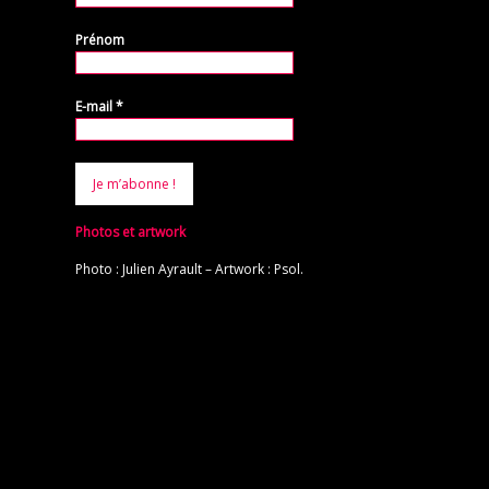
Prénom
E-mail
*
Photos et artwork
Photo : Julien Ayrault – Artwork : Psol.