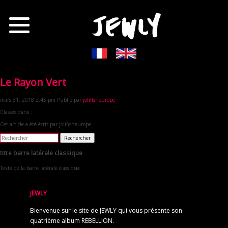
Le Rayon Vert
mars 31, 2018 2:45 pm
Publié par
jolifisheurope
Classés dans :
Cet article a été écrit par jolifisheurope
Rechercher
titre barre latérale classique
Texte de la barre latérale classique
JEWLY
Bienvenue sur le site de JEWLY qui vous présente son
quatrième album REBELLION.