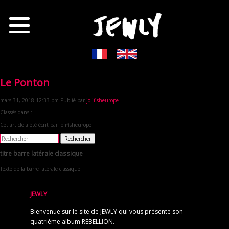
Le Ponton
mars 31, 2018 12:33 pm
Publié par
jolifisheurope
Classés dans :
Cet article a été écrit par jolifisheurope
Rechercher
titre barre latérale classique
Texte de la barre latérale classique
JEWLY
Bienvenue sur le site de JEWLY qui vous présente son
quatrième album REBELLION.