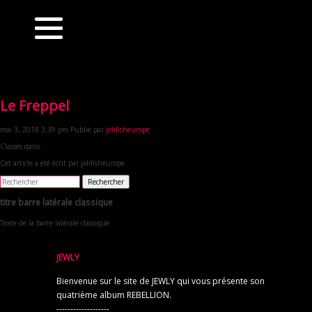
Le Freppel
mai 3, 2018 3:39 pm
Publié par
jolifisheurope
Classés dans :
Cet article a été écrit par jolifisheurope
Rechercher
titre barre latérale classique
Texte de la barre latérale classique
JEWLY
Bienvenue sur le site de JEWLY qui vous présente son
quatrième album REBELLION.
-------------------