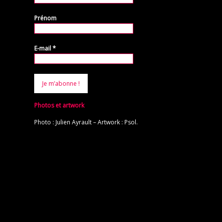
Prénom
E-mail
*
Photos et artwork
Photo : Julien Ayrault – Artwork : Psol.