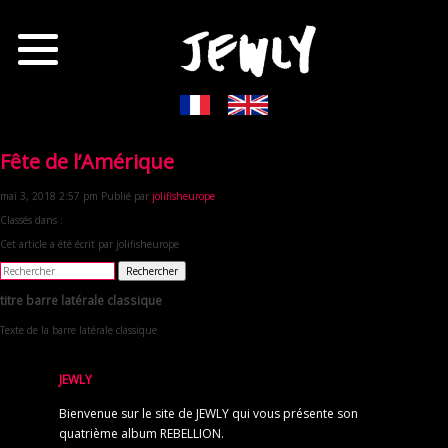
Fête de l’Amérique
mai 3, 2018 2:57 pm
Publié par
jolifisheurope
Classés dans :
Cet article a été écrit par jolifisheurope
Rechercher
titre barre latérale classique
Texte de la barre latérale classique
JEWLY
Bienvenue sur le site de JEWLY qui vous présente son
quatrième album REBELLION.