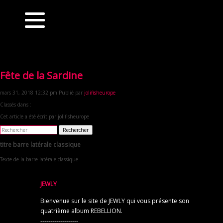
Fête de la Sardine
mars 31, 2018 12:32 pm
Publié par
jolifisheurope
Classés dans :
Cet article a été écrit par jolifisheurope
Rechercher
titre barre latérale classique
Texte de la barre latérale classique
JEWLY
Bienvenue sur le site de JEWLY qui vous présente son
quatrième album REBELLION.
-------------------