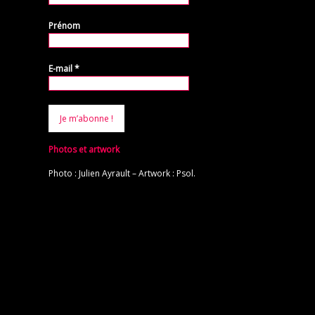
Prénom
E-mail
*
Photos et artwork
Photo : Julien Ayrault – Artwork : Psol.