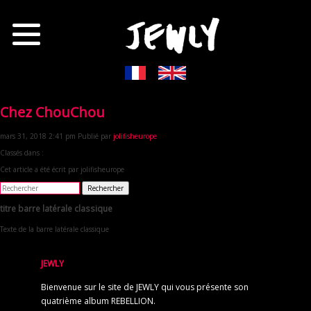
Chez ChouChou
mars 31, 2018 2:41 pm
Publié par
jolifisheurope
Classés dans :
Cet article a été écrit par jolifisheurope
Rechercher
titre barre latérale classique
Texte de la barre latérale classique
JEWLY
Bienvenue sur le site de JEWLY qui vous présente son
quatrième album REBELLION.