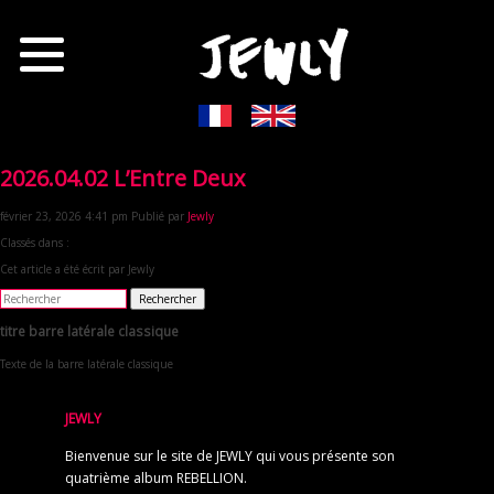
2026.04.02 L’Entre Deux
février 23, 2026 4:41 pm
Publié par
Jewly
Classés dans :
Cet article a été écrit par Jewly
Rechercher
titre barre latérale classique
Texte de la barre latérale classique
JEWLY
Bienvenue sur le site de JEWLY qui vous présente son
quatrième album REBELLION.