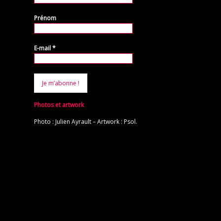
Prénom
E-mail
*
Photos et artwork
Photo : Julien Ayrault – Artwork : Psol.