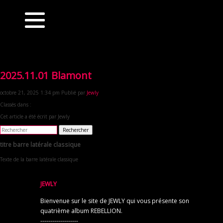
2025.11.01 Blamont
octobre 21, 2025 1:34 pm
Publié par
Jewly
Classés dans :
Cet article a été écrit par Jewly
Rechercher
titre barre latérale classique
Texte de la barre latérale classique
JEWLY
Bienvenue sur le site de JEWLY qui vous présente son
quatrième album REBELLION.
-------------------