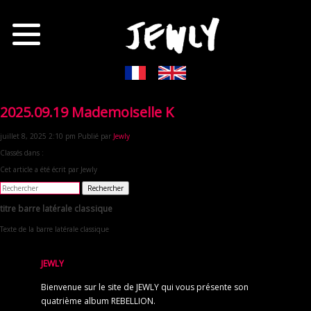
2025.09.19 Mademoiselle K
juillet 8, 2025 2:10 pm
Publié par
Jewly
Classés dans :
Cet article a été écrit par Jewly
Rechercher
titre barre latérale classique
Texte de la barre latérale classique
JEWLY
Bienvenue sur le site de JEWLY qui vous présente son
quatrième album REBELLION.