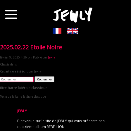
2025.02.22 Etoile Noire
février 9, 2025 4:36 pm
Publié par
Jewly
Classés dans :
Cet article a été écrit par Jewly
Rechercher
titre barre latérale classique
Texte de la barre latérale classique
JEWLY
Bienvenue sur le site de JEWLY qui vous présente son
quatrième album REBELLION.