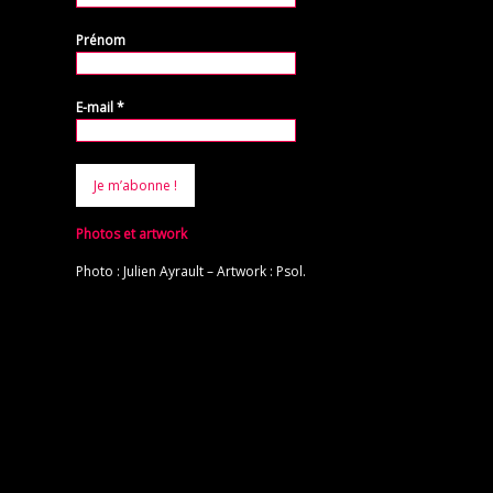
Prénom
E-mail
*
Photos et artwork
Photo : Julien Ayrault – Artwork : Psol.