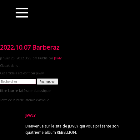
2022.10.07 Barberaz
janvier 25, 2022 3:28 pm
Publié par
Jewly
Classés dans :
Cet article a été écrit par Jewly
Rechercher
titre barre latérale classique
Texte de la barre latérale classique
JEWLY
Bienvenue sur le site de JEWLY qui vous présente son
quatrième album REBELLION.
-------------------