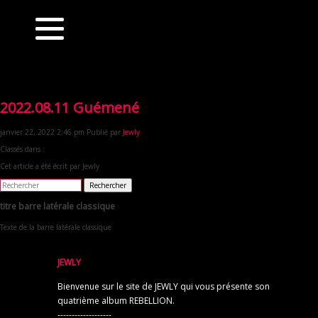
2022.08.11 Guémené
janvier 22, 2022 2:46 pm
Publié par
Jewly
Classés dans :
Cet article a été écrit par Jewly
Rechercher
titre barre latérale classique
Texte de la barre latérale classique
JEWLY
Bienvenue sur le site de JEWLY qui vous présente son
quatrième album REBELLION.
-------------------