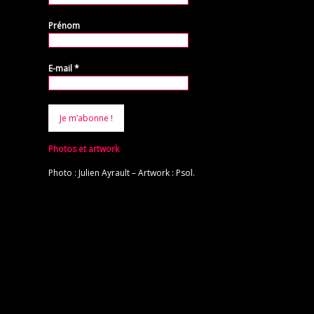
Prénom
E-mail
*
Photos et artwork
Photo : Julien Ayrault – Artwork : Psol.