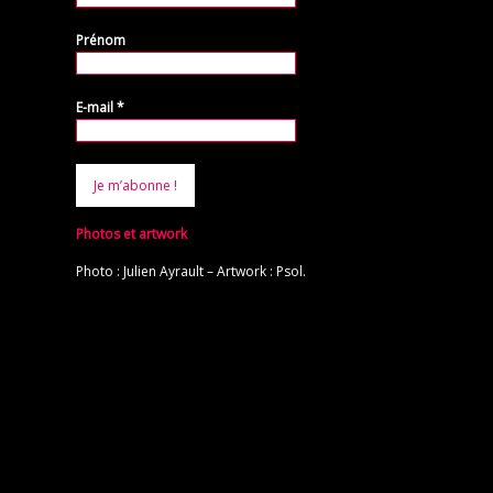
Prénom
E-mail
*
Photos et artwork
Photo : Julien Ayrault – Artwork : Psol.