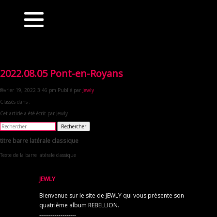
2022.08.05 Pont-en-Royans
février 19, 2022 3:46 pm
Publié par
Jewly
Classés dans :
Cet article a été écrit par Jewly
Rechercher
titre barre latérale classique
Texte de la barre latérale classique
JEWLY
Bienvenue sur le site de JEWLY qui vous présente son
quatrième album REBELLION.
-------------------