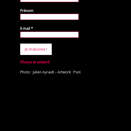
Prénom
E-mail
*
Photos et artwork
Photo : Julien Ayrault – Artwork : Psol.