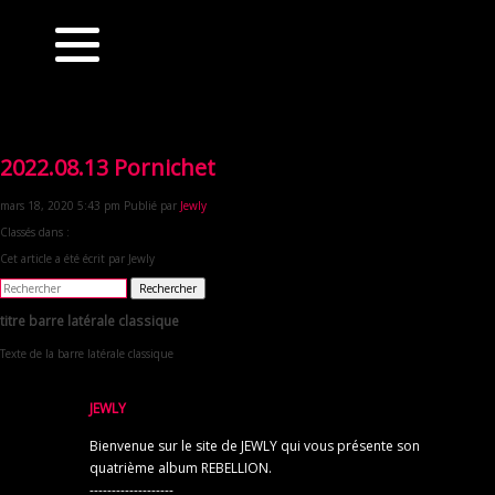
2022.08.13 Pornichet
mars 18, 2020 5:43 pm
Publié par
Jewly
Classés dans :
Cet article a été écrit par Jewly
Rechercher
titre barre latérale classique
Texte de la barre latérale classique
JEWLY
Bienvenue sur le site de JEWLY qui vous présente son
quatrième album REBELLION.
-------------------