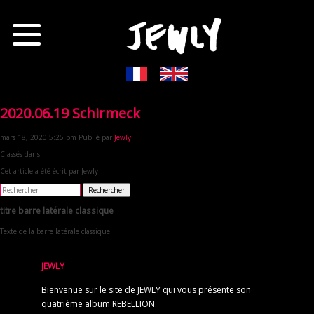
2020.06.19 Schirmeck
mars 18, 2020 5:25 pm
Publié par
Jewly
Classés dans :
Cet article a été écrit par Jewly
Rechercher
titre barre latérale classique
Texte de la barre latérale classique
JEWLY
Bienvenue sur le site de JEWLY qui vous présente son
quatrième album REBELLION.