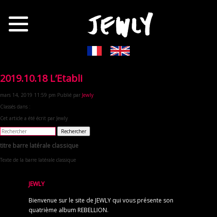
2019.10.18 L’Etabli
mars 14, 2019 11:59 pm
Publié par
Jewly
Classés dans :
Cet article a été écrit par Jewly
Rechercher
titre barre latérale classique
Texte de la barre latérale classique
JEWLY
Bienvenue sur le site de JEWLY qui vous présente son
quatrième album REBELLION.