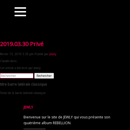
2019.03.30 Privé
février 13, 2019 3:29 pm
Publié par
Jewly
Classés dans :
Cet article a été écrit par Jewly
Rechercher
titre barre latérale classique
Texte de la barre latérale classique
JEWLY
Bienvenue sur le site de JEWLY qui vous présente son
quatrième album REBELLION.
-------------------