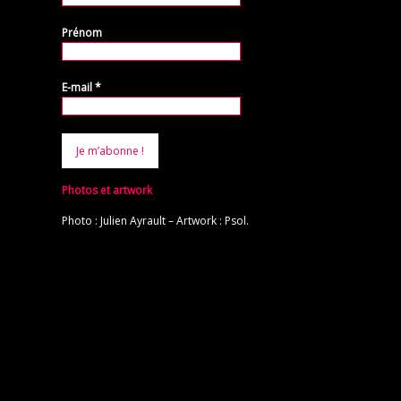
Prénom
E-mail
*
Photos et artwork
Photo : Julien Ayrault – Artwork : Psol.