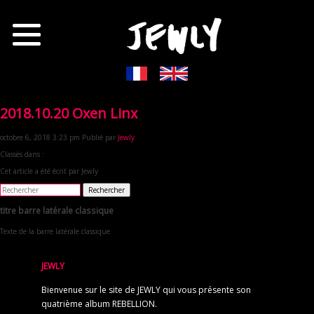
2018.10.20 Oxen Linx
octobre 6, 2018 3:23 pm
Publié par
Jewly
Classés dans :
Cet article a été écrit par Jewly
Rechercher
titre barre latérale classique
Texte de la barre latérale classique
JEWLY
Bienvenue sur le site de JEWLY qui vous présente son
quatrième album REBELLION.