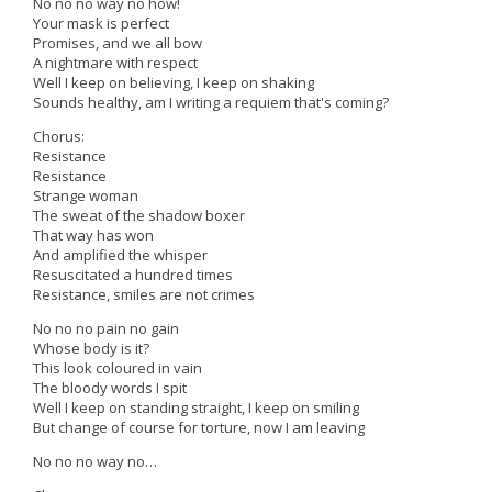
No no no way no how!
Your mask is perfect
Promises, and we all bow
A nightmare with respect
Well I keep on believing, I keep on shaking
Sounds healthy, am I writing a requiem that's coming?
Chorus:
Resistance
Resistance
Strange woman
The sweat of the shadow boxer
That way has won
And amplified the whisper
Resuscitated a hundred times
Resistance, smiles are not crimes
No no no pain no gain
Whose body is it?
This look coloured in vain
The bloody words I spit
Well I keep on standing straight, I keep on smiling
But change of course for torture, now I am leaving
No no no way no…