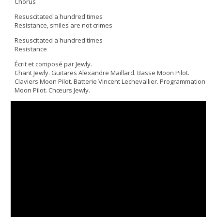
Chorus
Resuscitated a hundred times
Resistance, smiles are not crimes
Resuscitated a hundred times
Resistance
Écrit et composé par Jewly.
Chant Jewly. Guitares Alexandre Maillard. Basse Moon Pilot.
Claviers Moon Pilot. Batterie Vincent Lechevallier. Programmation
Moon Pilot. Chœurs Jewly.