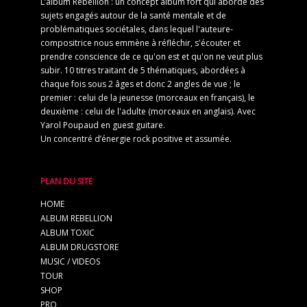
L’album Rebellion : un concept album fort qui aborde des
sujets engagés autour de la santé mentale et de
problématiques sociétales, dans lequel l'auteure-
compositrice nous emmène à réfléchir, s'écouter et
prendre conscience de ce qu'on est et qu'on ne veut plus
subir. 10 titres traitant de 5 thématiques, abordées à
chaque fois sous 2 âges et donc 2 angles de vue ; le
premier : celui de la jeunesse (morceaux en français), le
deuxième : celui de l'adulte (morceaux en anglais). Avec
Yarol Poupaud en guest guitare.
Un concentré d’énergie rock positive et assumée.
PLAN DU SITE
HOME
ALBUM REBELLION
ALBUM TOXIC
ALBUM DRUGSTORE
MUSIC / VIDEOS
TOUR
SHOP
PRO