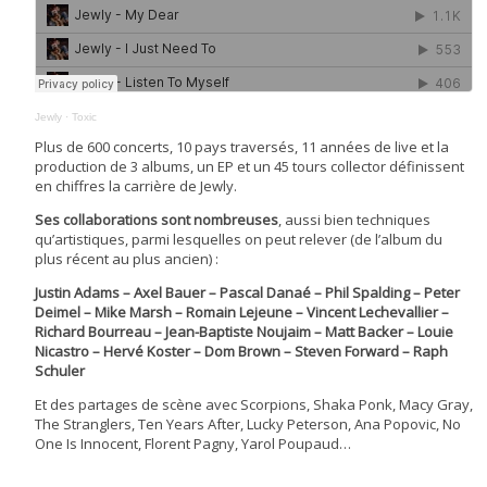
Jewly
·
Toxic
Plus de 600 concerts, 10 pays traversés, 11 années de live et la
production de 3 albums, un EP et un 45 tours collector définissent
en chiffres la carrière de Jewly.
Ses collaborations sont nombreuses
, aussi bien techniques
qu’artistiques, parmi lesquelles on peut relever (de l’album du
plus récent au plus ancien) :
Justin Adams – Axel Bauer – Pascal Danaé – Phil Spalding – Peter
Deimel – Mike Marsh – Romain Lejeune – Vincent Lechevallier –
Richard Bourreau – Jean-Baptiste Noujaim – Matt Backer – Louie
Nicastro – Hervé Koster – Dom Brown – Steven Forward – Raph
Schuler
Et des partages de scène avec Scorpions, Shaka Ponk, Macy Gray,
The Stranglers, Ten Years After, Lucky Peterson, Ana Popovic, No
One Is Innocent, Florent Pagny, Yarol Poupaud…