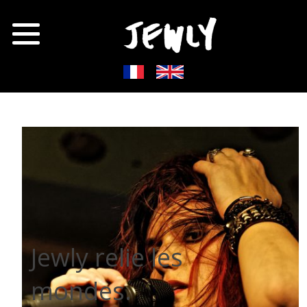
Jewly relie les
mondes.