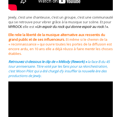
Jewly, c’est une chanteuse, c’est un groupe, c’est une communauté
qui se retrouve pour vibrer grâce à la musique sur scène. Et pour
MYROCK
elle est
«
Un espoir du rock qui donne espoir au rock ! ».
Elle relie la liberté de la musique alternative aux ressentis du
grand public et de ses influenceurs.
Et même si le chemin de la
« reconnaissance » qui ouvre toutes les portes de la diffusion est
encore ardu, en 10 ans elle a déjà réussi à faire mentir les choses
établies.
Retrouvez ci-dessous le clip de « Mélody (Rework) »
la face B du 45
tour anniversaire. Titre voté par les fans pour sa réorchestration,
c’est Moon Pilot qui a été chargé d’y insuffler la nouvelle ère des
productions de Jewly.