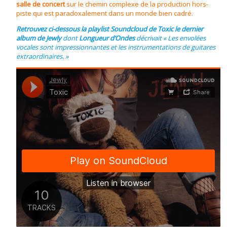
salle de concert
sur le chemin complexe de la production hors-
piste qui est paradoxalement dans un monde bien cadré.
Retrouvez ci-dessous la playlist Soundcloud de Toxic le dernier
album de Jewly
dont
Longueur d’Ondes
décrivait « Les envolées
vocales sont impressionnantes et les instrumentations de guitares
extraordinaires. »