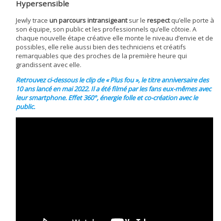
Hypersensible
Jewly trace
un parcours intransigeant
sur le
respect
qu’elle porte à
son équipe, son public et les professionnels qu’elle côtoie. A
chaque nouvelle étape créative elle monte le niveau d’envie et de
possibles, elle relie aussi bien des techniciens et créatifs
remarquables que des proches de la première heure qui
grandissent avec elle.
Retrouvez ci-dessous le clip de « Plus fou », le titre anniversaire des
10 ans lancé en mai 2022. Il a été filmé par les fans eux-mêmes avec
leur smartphone. Effet 360°, énergie folle et co-création avec le
public.