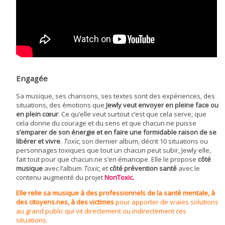
Engagée
Sa musique, ses chansons, ses textes sont des expériences, des
situations, des émotions que
Jewly veut envoyer en pleine face ou
en plein cœur
. Ce qu’elle veut surtout c’est que cela serve, que
cela donne du courage et du sens et que chacun.ne puisse
s’emparer de son énergie et en faire une formidable raison de se
libérer
et vivre
.
Toxic
, son dernier album, décrit 10 situations ou
personnages toxiques que tout un chacun peut subir, Jewly elle,
fait tout pour que chacun.ne s’en émancipe. Elle le propose
côté
musique
avec l’album
Toxic
, et
côté prévention santé
avec le
contenu augmenté du projet
NonToxic.
Elle relie sa musique à des professionnels de la santé mentale, à
des citoyens.nes, à des victimes
pour apporter de vraies solutions
au grand public qui vit directement ou indirectement ces
situations.