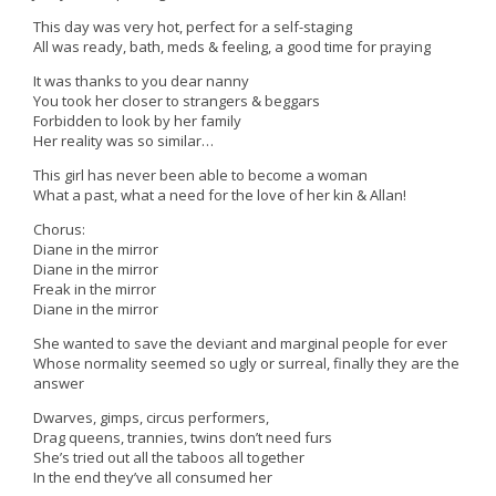
This day was very hot, perfect for a self-staging
All was ready, bath, meds & feeling, a good time for praying
It was thanks to you dear nanny
You took her closer to strangers & beggars
Forbidden to look by her family
Her reality was so similar…
This girl has never been able to become a woman
What a past, what a need for the love of her kin & Allan!
Chorus:
Diane in the mirror
Diane in the mirror
Freak in the mirror
Diane in the mirror
She wanted to save the deviant and marginal people for ever
Whose normality seemed so ugly or surreal, finally they are the
answer
Dwarves, gimps, circus performers,
Drag queens, trannies, twins don’t need furs
She’s tried out all the taboos all together
In the end they’ve all consumed her